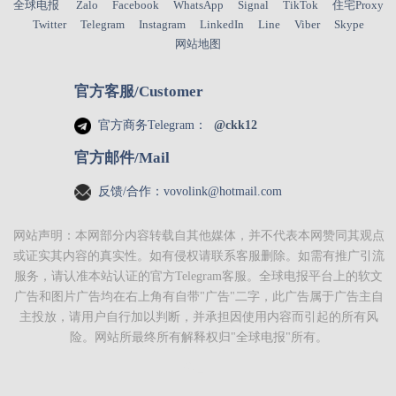
全球电报
Zalo
Facebook
WhatsApp
Signal
TikTok
住宅Proxy
Twitter
Telegram
Instagram
LinkedIn
Line
Viber
Skype
网站地图
官方客服/Customer
官方商务Telegram：
@ckk12
官方邮件/Mail
反馈/合作：
vovolink@hotmail.com
网站声明：本网部分内容转载自其他媒体，并不代表本网赞同其观点
或证实其内容的真实性。如有侵权请联系客服删除。如需有推广引流
服务，请认准本站认证的官方Telegram客服。
全球电报
平台上的软文
广告和图片广告均在右上角有自带"广告"二字，此广告属于广告主自
主投放，请用户自行加以判断，并承担因使用内容而引起的所有风
险。网站所最终所有解释权归"
全球电报
"所有。
代理IP