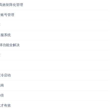
实现高效矩阵化管理
多账号管理
存
客服系统
翻译功能全解决
章
定冷启动
指南
功倍
做才有效