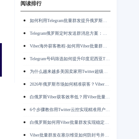
阅读排行
如何利用Telegram批量群发提升俄罗斯市场客户开发效率？
Telegram俄罗斯定时发送群消息方案：多账号群发、客服承接与长期运营
Viber海外获客教程-如何用Viber批量群发完成客户触达与跟进？
Telegram号码筛选如何提升印度尼西亚TG营销转化率与获客效率？
为什么越来越多美国卖家用Twitter超级裂变采集挖掘竞对用户并做私信转化？
2026年俄罗斯市场如何精准获客？Viber批量群发正在改变推广方式
白俄罗斯Viber获客效率低？用Viber批量群发解决触达难题
6个步骤教你用Twitter云控实现精准用户获取与高效转化
白俄罗斯如何用Viber批量群发实现稳定触达并持续获取精准用户？
Viber批量群发在塞尔维亚如何防封号并降低营销成本？