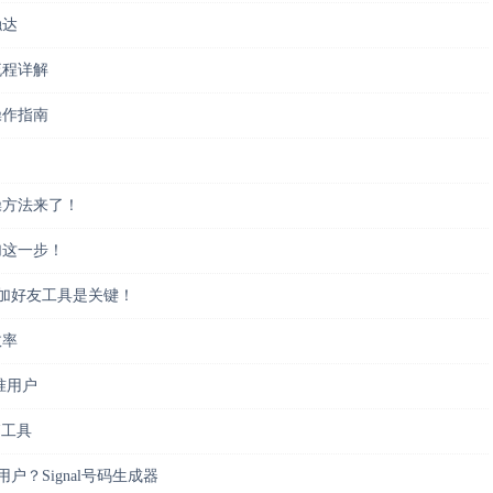
触达
流程详解
操作指南
操方法来了！
加这一步！
批量加好友工具是关键！
效率
准用户
销工具
用户？Signal号码生成器