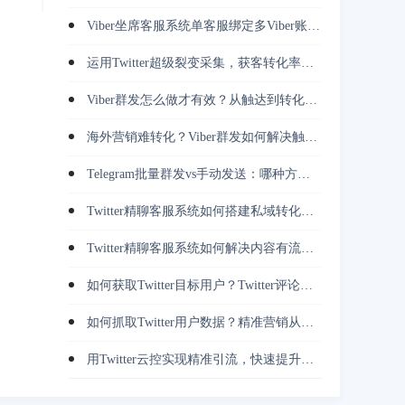
Viber坐席客服系统单客服绑定多Viber账号，越南客户承接效率倍增
运用Twitter超级裂变采集，获客转化率提升3倍的实战策略
Viber群发怎么做才有效？从触达到转化完整指南
海外营销难转化？Viber群发如何解决触达问题
Telegram批量群发vs手动发送：哪种方式更高效稳定？
Twitter精聊客服系统如何搭建私域转化体系（教程+技巧）
Twitter精聊客服系统如何解决内容有流量却无转化问题
如何获取Twitter目标用户？Twitter评论用户采集避免无效引流
如何抓取Twitter用户数据？精准营销从这里开始
用Twitter云控实现精准引流，快速提升用户转化率