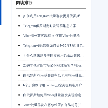
阅读排行
如何利用Telegram批量群发提升俄罗斯市场客户开发效率？
Telegram俄罗斯定时发送群消息方案：多账号群发、客服承接与长期运营
Viber海外获客教程-如何用Viber批量群发完成客户触达与跟进？
Telegram号码筛选如何提升印度尼西亚TG营销转化率与获客效率？
为什么越来越多美国卖家用Twitter超级裂变采集挖掘竞对用户并做私信转化？
2026年俄罗斯市场如何精准获客？Viber批量群发正在改变推广方式
白俄罗斯Viber获客效率低？用Viber批量群发解决触达难题
6个步骤教你用Twitter云控实现精准用户获取与高效转化
白俄罗斯如何用Viber批量群发实现稳定触达并持续获取精准用户？
Viber批量群发在塞尔维亚如何防封号并降低营销成本？