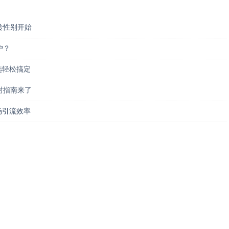
龄性别开始
户？
筛选轻松搞定
封指南来了
市场引流效率