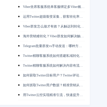
Viber坐席客服系统单客服绑定多Viber账号，越南客户承接效率倍增
运用Twitter超级裂变采集，获客转化率提升3倍的实战策略
Viber群发怎么做才有效？从触达到转化完整指南
海外营销难转化？Viber群发如何解决触达问题
Telegram批量群发vs手动发送：哪种方式更高效稳定？
Twitter精聊客服系统如何搭建私域转化体系（教程+技巧）
Twitter精聊客服系统如何解决内容有流量却无转化问题
如何获取Twitter目标用户？Twitter评论用户采集避免无效引流
如何抓取Twitter用户数据？精准营销从这里开始
用Twitter云控实现精准引流，快速提升用户转化率