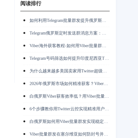
阅读排行
如何利用Telegram批量群发提升俄罗斯市场客户开发效率？
Telegram俄罗斯定时发送群消息方案：多账号群发、客服承接与长期运营
Viber海外获客教程-如何用Viber批量群发完成客户触达与跟进？
Telegram号码筛选如何提升印度尼西亚TG营销转化率与获客效率？
为什么越来越多美国卖家用Twitter超级裂变采集挖掘竞对用户并做私信转化？
2026年俄罗斯市场如何精准获客？Viber批量群发正在改变推广方式
白俄罗斯Viber获客效率低？用Viber批量群发解决触达难题
6个步骤教你用Twitter云控实现精准用户获取与高效转化
白俄罗斯如何用Viber批量群发实现稳定触达并持续获取精准用户？
Viber批量群发在塞尔维亚如何防封号并降低营销成本？