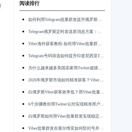
阅读排行
借
如何利用Telegram批量群发提升俄罗斯市场客户开发效率？
Telegram俄罗斯定时发送群消息方案：多账号群发、客服承接与长期运营
Viber海外获客教程-如何用Viber批量群发完成客户触达与跟进？
，
Telegram号码筛选如何提升印度尼西亚TG营销转化率与获客效率？
为什么越来越多美国卖家用Twitter超级裂变采集挖掘竞对用户并做私信转化？
，
2026年俄罗斯市场如何精准获客？Viber批量群发正在改变推广方式
白俄罗斯Viber获客效率低？用Viber批量群发解决触达难题
向
6个步骤教你用Twitter云控实现精准用户获取与高效转化
白俄罗斯如何用Viber批量群发实现稳定触达并持续获取精准用户？
Viber批量群发在塞尔维亚如何防封号并降低营销成本？