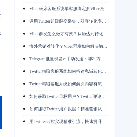
过
Viber坐席客服系统单客服绑定多Viber账号，越南客户承接效率倍增
激
运用Twitter超级裂变采集，获客转化率提升3倍的实战策略
Viber群发怎么做才有效？从触达到转化完整指南
多
海外营销难转化？Viber群发如何解决触达问题
Telegram批量群发vs手动发送：哪种方式更高效稳定？
Twitter精聊客服系统如何搭建私域转化体系（教程+技巧）
Twitter精聊客服系统如何解决内容有流量却无转化问题
如何获取Twitter目标用户？Twitter评论用户采集避免无效引流
如何抓取Twitter用户数据？精准营销从这里开始
用Twitter云控实现精准引流，快速提升用户转化率