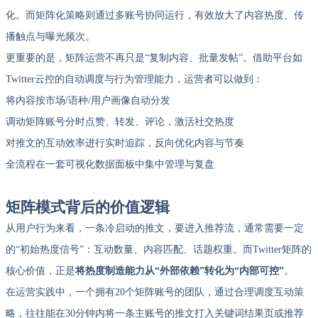
化。而矩阵化策略则通过多账号协同运行，有效放大了内容热度、传
播触点与曝光频次。
更重要的是，矩阵运营不再只是“复制内容、批量发帖”。借助平台如
Twitter云控的自动调度与行为管理能力，运营者可以做到：
将内容按市场/语种/用户画像自动分发
调动矩阵账号分时点赞、转发、评论，激活社交热度
对推文的互动效率进行实时追踪，反向优化内容与节奏
全流程在一套可视化数据面板中集中管理与复盘
矩阵模式背后的价值逻辑
从用户行为来看，一条冷启动的推文，要进入推荐流，通常需要一定
的“初始热度信号”：互动数量、内容匹配、话题权重。而Twitter矩阵的
核心价值，正是
将热度制造能力从“外部依赖”转化为“内部可控”
。
在运营实践中，一个拥有20个矩阵账号的团队，通过合理调度互动策
略，往往能在30分钟内将一条主账号的推文打入关键词结果页或推荐