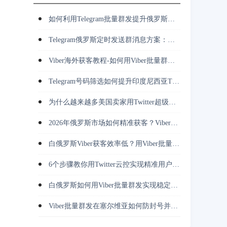
如何利用Telegram批量群发提升俄罗斯市场客户开发效率？
Telegram俄罗斯定时发送群消息方案：多账号群发、客服承接与长期运营
Viber海外获客教程-如何用Viber批量群发完成客户触达与跟进？
Telegram号码筛选如何提升印度尼西亚TG营销转化率与获客效率？
为什么越来越多美国卖家用Twitter超级裂变采集挖掘竞对用户并做私信转化？
2026年俄罗斯市场如何精准获客？Viber批量群发正在改变推广方式
白俄罗斯Viber获客效率低？用Viber批量群发解决触达难题
6个步骤教你用Twitter云控实现精准用户获取与高效转化
白俄罗斯如何用Viber批量群发实现稳定触达并持续获取精准用户？
Viber批量群发在塞尔维亚如何防封号并降低营销成本？