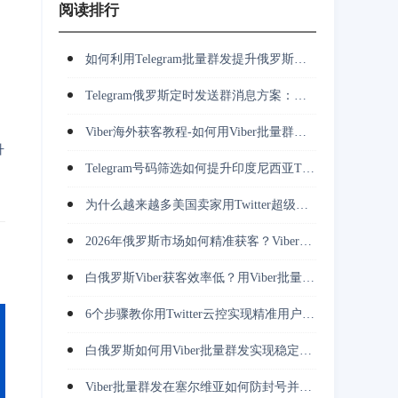
阅读排行
如何利用Telegram批量群发提升俄罗斯市场客户开发效率？
Telegram俄罗斯定时发送群消息方案：多账号群发、客服承接与长期运营
Viber海外获客教程-如何用Viber批量群发完成客户触达与跟进？
升
Telegram号码筛选如何提升印度尼西亚TG营销转化率与获客效率？
为什么越来越多美国卖家用Twitter超级裂变采集挖掘竞对用户并做私信转化？
2026年俄罗斯市场如何精准获客？Viber批量群发正在改变推广方式
白俄罗斯Viber获客效率低？用Viber批量群发解决触达难题
6个步骤教你用Twitter云控实现精准用户获取与高效转化
白俄罗斯如何用Viber批量群发实现稳定触达并持续获取精准用户？
Viber批量群发在塞尔维亚如何防封号并降低营销成本？