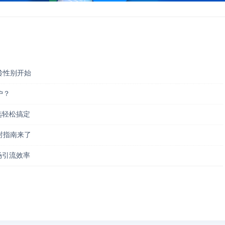
龄性别开始
户？
筛选轻松搞定
封指南来了
市场引流效率