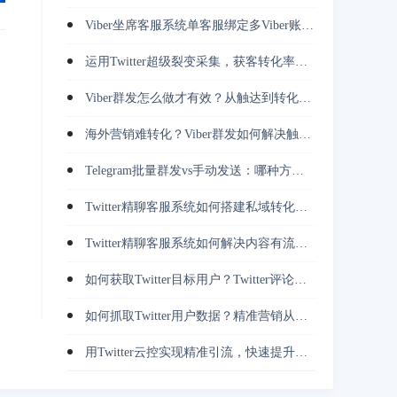
Viber坐席客服系统单客服绑定多Viber账号，越南客户承接效率倍增
运用Twitter超级裂变采集，获客转化率提升3倍的实战策略
Viber群发怎么做才有效？从触达到转化完整指南
海外营销难转化？Viber群发如何解决触达问题
Telegram批量群发vs手动发送：哪种方式更高效稳定？
Twitter精聊客服系统如何搭建私域转化体系（教程+技巧）
Twitter精聊客服系统如何解决内容有流量却无转化问题
如何获取Twitter目标用户？Twitter评论用户采集避免无效引流
如何抓取Twitter用户数据？精准营销从这里开始
用Twitter云控实现精准引流，快速提升用户转化率